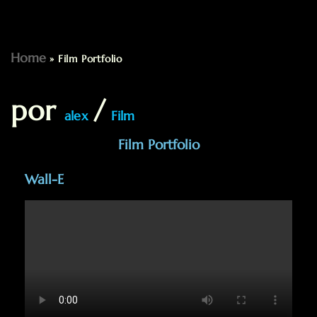
Saltar
Home
»
Film Portfolio
al
por
contenido
alex
Film
Film Portfolio
Wall-E